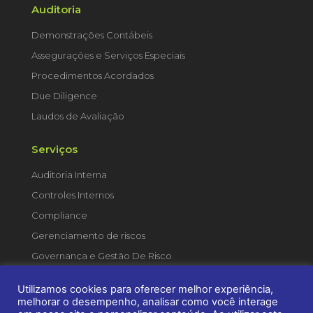
Auditoria
Demonstrações Contábeis
Assegurações e Serviços Especiais
Procedimentos Acordados
Due Diligence
Laudos de Avaliação
Serviços
Auditoria Interna
Controles Internos
Compliance
Gerenciamento de riscos
Governança e Gestão De Risco
Utilizamos cookies para oferecer melhor experiência,
melhorar o desempenho, analisar como você interage
© 2021 | Grupo Finaud - Todos os direitos reservados